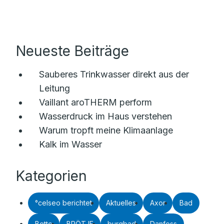
Neueste Beiträge
Sauberes Trinkwasser direkt aus der
Leitung
Vaillant aroTHERM perform
Wasserdruck im Haus verstehen
Warum tropft meine Klimaanlage
Kalk im Wasser
Kategorien
°celseo berichtet
Aktuelles
Axor
Bad
Bette
BRÖTJE
burgbad
Danfoss