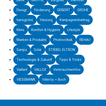
Design
Förderung
GEBERIT
GROHE
hansgrohe
Heizung
Kampagnenbeitrag
Klima
Komfort & Hygiene
Lifestyle
Marken & Produkte
Photovoltaik
REHAU
Sanipa
Solar
STIEBEL ELTRON
Technologie & Zukunft
Tipps & Tricks
Vaillant
VALLOX
Verbraucherinfos
VIESSMANN
Villeroy + Boch