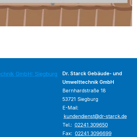
Dr. Starck Gebäude- und
echnik GmbH: Siegburg
Umwelttechnik GmbH
Bernhardstraße 18
53721 Siegburg
E-Mail:
kundendienst@dr-starck.de
Tel.:
02241 309650
Fax:
02241 3096699