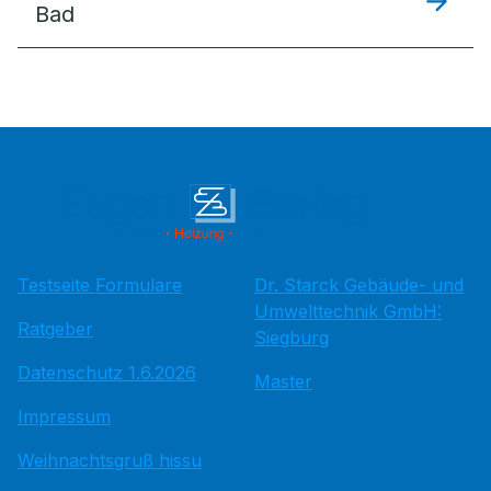
Bad
Testseite Formulare
Dr. Starck Gebäude- und
Umwelttechnik GmbH:
Ratgeber
Siegburg
Datenschutz 1.6.2026
Master
Impressum
Weihnachtsgruß hissu