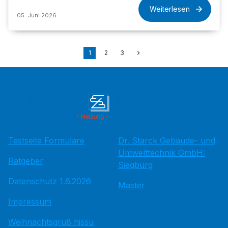
Weiterlesen
05. Juni 2026
1
2
3
Testseite Formulare
Dr. Starck Gebäude- und
Umwelttechnik GmbH:
Ratgeber
Siegburg
Datenschutz 1.6.2026
Master
Impressum
Weihnachtsgruß hissu