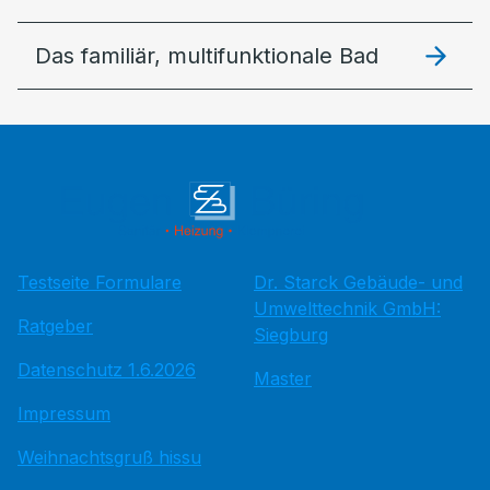
Das familiär, multifunktionale Bad
Testseite Formulare
Dr. Starck Gebäude- und
Umwelttechnik GmbH:
Ratgeber
Siegburg
Datenschutz 1.6.2026
Master
Impressum
Weihnachtsgruß hissu