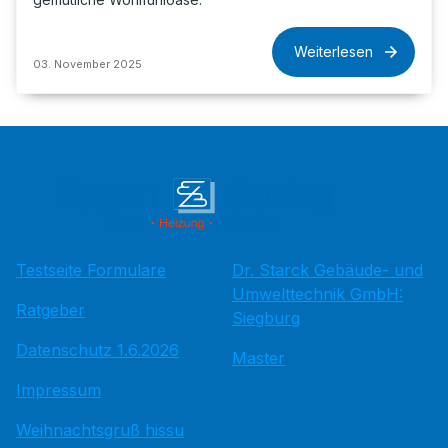
Weiterlesen
03. November 2025
Testseite Formulare
Dr. Starck Gebäude- und
Umwelttechnik GmbH:
Ratgeber
Siegburg
Datenschutz 1.6.2026
Master
Impressum
Weihnachtsgruß hissu