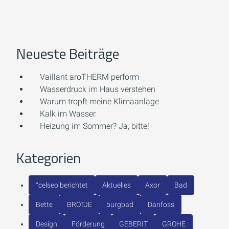
Neueste Beiträge
Vaillant aroTHERM perform
Wasserdruck im Haus verstehen
Warum tropft meine Klimaanlage
Kalk im Wasser
Heizung im Sommer? Ja, bitte!
Kategorien
°celseo berichtet
Aktuelles
Axor
Bad
Bette
BRÖTJE
burgbad
Danfoss
Design
Förderung
GEBERIT
GROHE