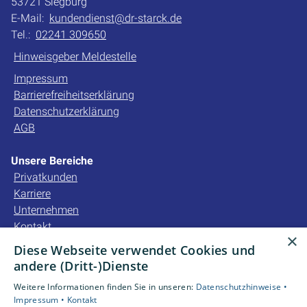
53721 Siegburg
E-Mail:
kundendienst@dr-starck.de
Tel.:
02241 309650
Hinweisgeber Meldestelle
Impressum
Barrierefreiheitserklärung
Datenschutzerklärung
AGB
Unsere Bereiche
Privatkunden
Karriere
Unternehmen
Kontakt
×
Diese Webseite verwendet Cookies und
Unsere Bewertungen
andere (Dritt-)Dienste
Weitere Informationen finden Sie in unseren:
Datenschutzhinweise •
4,2
Impressum •
Kontakt