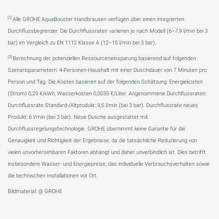
[1]
Alle GROHE AquaBooster Handbrausen verfügen über einen integrierten
Durchflussbegrenzer. Die Durchflussraten variieren je nach Modell (6–7,9 l/min bei 3
bar) im Vergleich zu EN 1112 Klasse A (12–15 l/min bei 3 bar).
[2]
Berechnung der potenziellen Ressourceneinsparung basierend auf folgenden
Szenarioparametern: 4-Personen-Haushalt mit einer Duschdauer von 7 Minuten pro
Person und Tag. Die Kosten basieren auf der folgenden Schätzung: Energiekosten
(Strom) 0,29 €/kWh, Wasserkosten 0,0035 €/Liter. Angenommene Durchflussraten:
Durchflussrate Standard-/Altprodukt: 9,5 l/min (bei 3 bar). Durchflussrate neues
Produkt: 6 l/min (bei 3 bar). Neue Dusche ausgestattet mit
Durchflussregelungstechnologie. GROHE übernimmt keine Garantie für die
Genauigkeit und Richtigkeit der Ergebnisse, da die tatsächliche Reduzierung von
vielen unvorhersehbaren Faktoren abhängt und daher unverbindlich ist. Dies betrifft
insbesondere Wasser- und Energiepreise, das individuelle Verbrauchsverhalten sowie
die technischen Installationen vor Ort.
Bildmaterial: @ GROHE