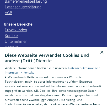
Barrierefreiheitserklärung
Datenschutzerklärung
AGB
Unsere Bereiche
Privatkunden
Karriere
Unternehmen
Kontakt
×
Diese Webseite verwendet Cookies und
Unsere Bewertungen
andere (Dritt-)Dienste
Weitere Informationen finden Sie in unseren:
Datenschutzhinweise •
4,2
Impressum •
Kontakt
Wir und auch Dritte verwenden auf unserer Webseite
Technologien, mit Hilfe derer Informationen auf dem Endgerät
gespeichert werden bzw. auf solche Informationen auf dem Endgerät
zugegriffen werden, z.B. Cookies. Ihre personenbezogenen Daten
werden von uns und den eingebundenen Partnern gespeichert und
für verschiedene Zwecke, ggf. Analyse-, Marketing- und
Statistikzwecke verarbeitet, damit wir unseren Webseitenbesuchern