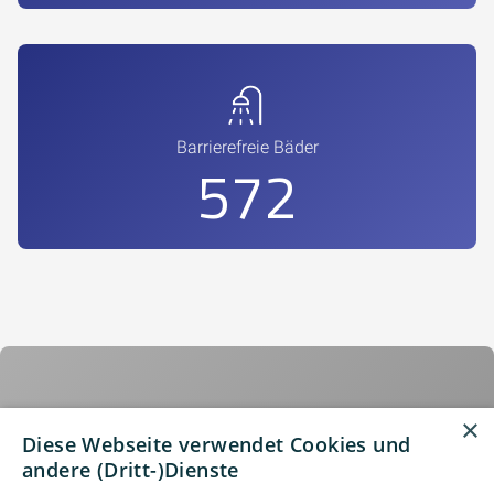
Barrierefreie Bäder
798
×
Ideen für Ihr neues Bad
Diese Webseite verwendet Cookies und
andere (Dritt-)Dienste