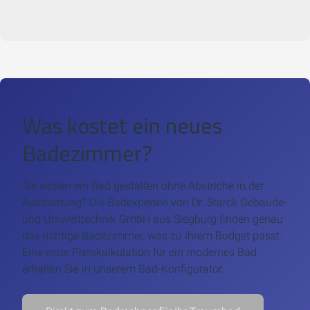
Was kostet ein neues
Badezimmer?
Sie wollen ein Bad gestalten ohne Abstriche in der
Ausstattung? Die Badexperten von Dr. Starck Gebäude-
und Umwelttechnik GmbH aus Siegburg finden genau
das richtige Badezimmer, was zu Ihrem Budget passt.
Eine erste Preiskalkulation für ein modernes Bad
erhalten Sie in unserem Bad-Konfigurator.