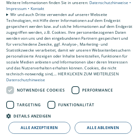
Weitere Informationen finden Sie in unseren:
Datenschutzhinweise •
Impressum •
Kontakt
Wir und auch Dritte verwenden auf unserer Webseite
Technologien, mit Hilfe derer Informationen auf dem Endgerät
gespeichert werden bzw. auf solche Informationen auf dem Endgerät
zugegriffen werden, z.B. Cookies. Ihre personenbezogenen Daten
werden von uns und den eingebundenen Partnern gespeichert und
für verschiedene Zwecke, ggf. Analyse-, Marketing- und
Statistikzwecke verarbeitet, damit wir unseren Webseitenbesuchern
personalisierte Anzeigen oder Inhalte bereitstellen, Funktionen für
soziale Medien anbieten und Informationen über deren Interessen
alle Bilder anzeigen
und das Nutzerverhalten erhalten können. Cookies, die nicht
technisch-notwendig sind,... HIER KLICKEN ZUM WEITERLESEN
Datenschutzhinweise
NOTWENDIGE COOKIES
PERFORMANCE
TARGETING
FUNKTIONALITÄT
DETAILS ANZEIGEN
Und das sagen unsere
ALLE AKZEPTIEREN
ALLE ABLEHNEN