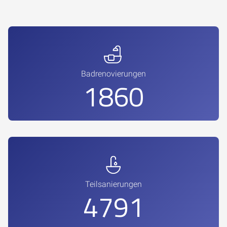
Badrenovierungen
2592
Teilsanierungen
7643