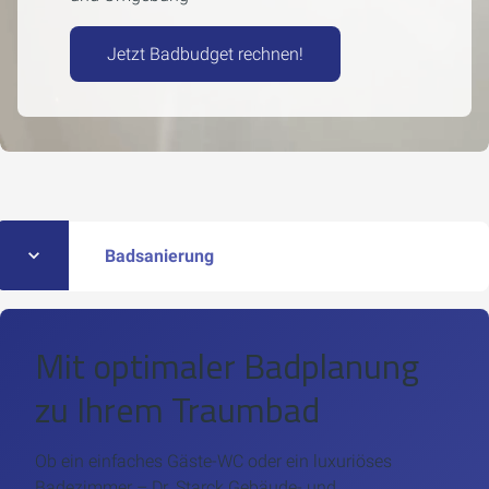
Jetzt Badbudget rechnen!
Badsanierung
Mit optimaler Badplanung
zu Ihrem Traumbad
Ob ein einfaches Gäste-WC oder ein luxuriöses
Badezimmer – Dr. Starck Gebäude- und