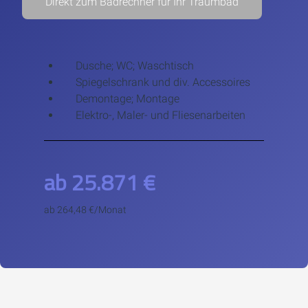
Direkt zum Badrechner für Ihr Traumbad
Dusche; WC; Waschtisch
Spiegelschrank und div. Accessoires
Demontage; Montage
Elektro-, Maler- und Fliesenarbeiten
ab 25.871 €
ab 264,48 €/Monat