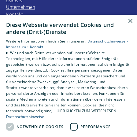
Unternehmen
Kontakt
×
Diese Webseite verwendet Cookies und
Unsere Bewertungen
andere (Dritt-)Dienste
Weitere Informationen finden Sie in unseren:
Datenschutzhinweise •
4,2
Impressum •
Kontakt
Wir und auch Dritte verwenden auf unserer Webseite
Technologien, mit Hilfe derer Informationen auf dem Endgerät
gespeichert werden bzw. auf solche Informationen auf dem Endgerät
zugegriffen werden, z.B. Cookies. Ihre personenbezogenen Daten
werden von uns und den eingebundenen Partnern gespeichert und
für verschiedene Zwecke, ggf. Analyse-, Marketing- und
Statistikzwecke verarbeitet, damit wir unseren Webseitenbesuchern
personalisierte Anzeigen oder Inhalte bereitstellen, Funktionen für
soziale Medien anbieten und Informationen über deren Interessen
und das Nutzerverhalten erhalten können. Cookies, die nicht
technisch-notwendig sind,... HIER KLICKEN ZUM WEITERLESEN
Datenschutzhinweise
NOTWENDIGE COOKIES
PERFORMANCE