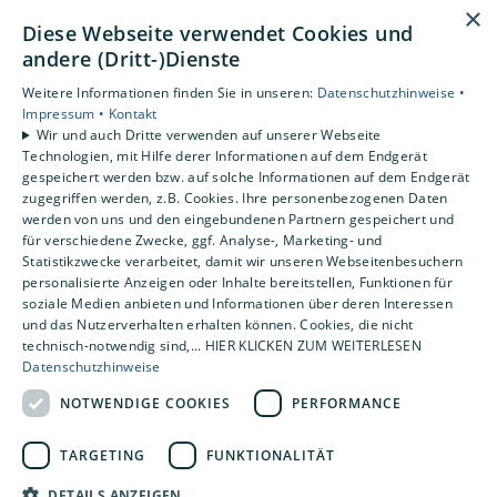
×
Diese Webseite verwendet Cookies und
Unsere Bewertungen
andere (Dritt-)Dienste
Weitere Informationen finden Sie in unseren:
Datenschutzhinweise •
4,2
Impressum •
Kontakt
Wir und auch Dritte verwenden auf unserer Webseite
Technologien, mit Hilfe derer Informationen auf dem Endgerät
gespeichert werden bzw. auf solche Informationen auf dem Endgerät
zugegriffen werden, z.B. Cookies. Ihre personenbezogenen Daten
werden von uns und den eingebundenen Partnern gespeichert und
für verschiedene Zwecke, ggf. Analyse-, Marketing- und
Statistikzwecke verarbeitet, damit wir unseren Webseitenbesuchern
personalisierte Anzeigen oder Inhalte bereitstellen, Funktionen für
soziale Medien anbieten und Informationen über deren Interessen
und das Nutzerverhalten erhalten können. Cookies, die nicht
technisch-notwendig sind,... HIER KLICKEN ZUM WEITERLESEN
Datenschutzhinweise
NOTWENDIGE COOKIES
PERFORMANCE
TARGETING
FUNKTIONALITÄT
DETAILS ANZEIGEN