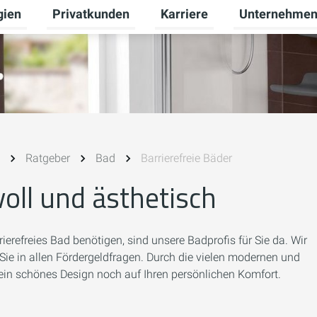
gien
Privatkunden
Karriere
Unternehme
Untermenü für Erneuerbare Energien umschalten
Untermenü für Privatkunden 
Untermenü für 
Ratgeber
Bad
Barrierefreie Bäder
voll und ästhetisch
erefreies Bad benötigen, sind unsere Badprofis für Sie da. Wir
 Sie in allen Fördergeldfragen. Durch die vielen modernen und
ein schönes Design noch auf Ihren persönlichen Komfort.