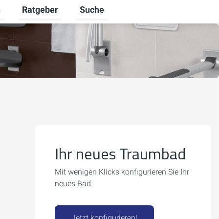
n
Ratgeber
Suche
umschalten
Karriere umschalten
Untermenü für Unternehmen umschalten
Untermenü für Ratgeber umschalten
Ihr neues Traumbad
Mit wenigen Klicks konfigurieren Sie Ihr
neues Bad.
Jetzt konfigurieren!