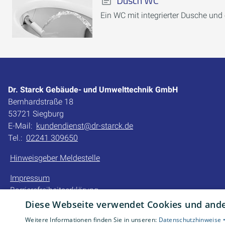
Dusch WC
Ein WC mit integrierter Dusche und
Dr. Starck Gebäude- und Umwelttechnik GmbH
Bernhardstraße 18
53721 Siegburg
E-Mail:
kundendienst@dr-starck.de
Tel.:
02241 309650
Hinweisgeber Meldestelle
Impressum
Barrierefreiheitserklärung
Datenschutzerklärung
Diese Webseite verwendet Cookies und ander
AGB
Weitere Informationen finden Sie in unseren:
Datenschutzhinweise 