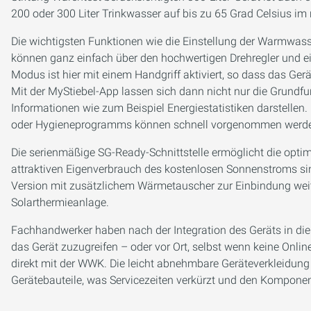
200 oder 300 Liter Trinkwasser auf bis zu 65 Grad Celsius 
Die wichtigsten Funktionen wie die Einstellung der Warmwasse
können ganz einfach über den hochwertigen Drehregler und ein
Modus ist hier mit einem Handgriff aktiviert, so dass das Ge
Mit der MyStiebel-App lassen sich dann nicht nur die Grundfu
Informationen wie zum Beispiel Energiestatistiken darstellen.
oder Hygieneprogramms können schnell vorgenommen werd
Die serienmäßige SG-Ready-Schnittstelle ermöglicht die opti
attraktiven Eigenverbrauch des kostenlosen Sonnenstroms sinn
Version mit zusätzlichem Wärmetauscher zur Einbindung weit
Solarthermieanlage.
Fachhandwerker haben nach der Integration des Geräts in die S
das Gerät zuzugreifen – oder vor Ort, selbst wenn keine Onli
direkt mit der WWK. Die leicht abnehmbare Geräteverkleidung 
Gerätebauteile, was Servicezeiten verkürzt und den Komponen