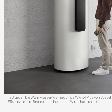
Testsieger: Die Warmwasser-Wärmepumpe WWK-I Plus von Stiebel El
Effizienz, leisem Betrieb und einer hohen Wirtschaftlichkeit.