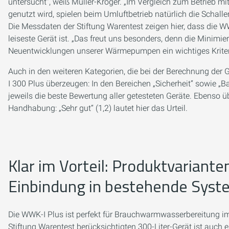
untersucht“, weiß Müller-Kröger. „Im Vergleich zum Betrieb mit
genutzt wird, spielen beim Umluftbetrieb natürlich die Schal
Die Messdaten der Stiftung Warentest zeigen hier, dass die WW
leiseste Gerät ist. „Das freut uns besonders, denn die Minimi
Neuentwicklungen unserer Wärmepumpen ein wichtiges Kriteri
Auch in den weiteren Kategorien, die bei der Berechnung der
I 300 Plus überzeugen: In den Bereichen „Sicherheit“ sowie „Ba
jeweils die beste Bewertung aller getesteten Geräte. Ebenso ü
Handhabung: „Sehr gut“ (1,2) lautet hier das Urteil.
Klar im Vorteil: Produktvarianten
Einbindung in bestehende Sys
Die WWK-I Plus ist perfekt für Brauchwarmwasserbereitung i
Stiftung Warentest berücksichtigten 300-Liter-Gerät ist auch 