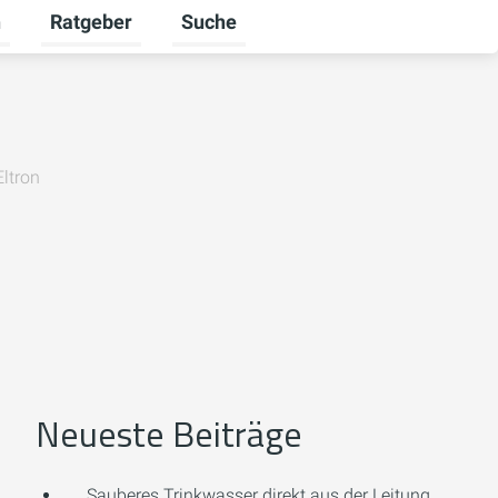
n
Ratgeber
Suche
umschalten
Karriere umschalten
Untermenü für Unternehmen umschalten
Untermenü für Ratgeber umschalten
Eltron
Neueste Beiträge
Sauberes Trinkwasser direkt aus der Leitung