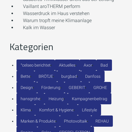
Vaillant aroTHERM perform
Wasserdruck im Haus verstehen
Warum tropft meine Klimaanlage
Kalk im Wasser
Kategorien
°celseo berichtet
Aktuelles
Axor
Bad
Bette
BRÖTJE
burgbad
Danfoss
Design
Förderung
GEBERIT
GROHE
hansgrohe
Heizung
Kampagnenbeitrag
Klima
Komfort & Hygiene
Lifestyle
Marken & Produkte
Photovoltaik
REHAU