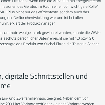
 einem Luftkanal, wenn also die Außenluft als Energielieferant
lemissionen des Gerätes im Raum eine noch wichtigere Rolle.“
K-I Plus nicht nur das effizienteste, sondern auch das
erung der Geräuschentwicklung war und ist bei allen
um“, erklärt der Produktmanager.
 Gesamtnote weniger stark gewichtet wurden, konnte die WWK-
sisschutz persönlicher Daten“ erreicht sie mit 1,0 bzw. 2,0
berzeugte das Produkt von Stiebel Eltron die Tester in Sachen
, digitale Schnittstellen und
teme
m Ein- und Zweifamilienhaus geeignet. Neben dem von
eine 200-Liter-Variante verfügbar. Je nach Variante werden