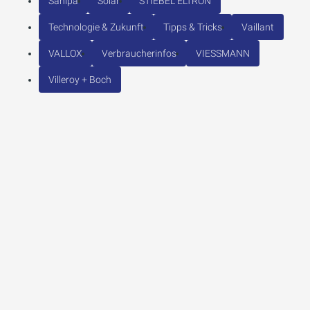
Sanipa
Solar
STIEBEL ELTRON
Technologie & Zukunft
Tipps & Tricks
Vaillant
VALLOX
Verbraucherinfos
VIESSMANN
Villeroy + Boch