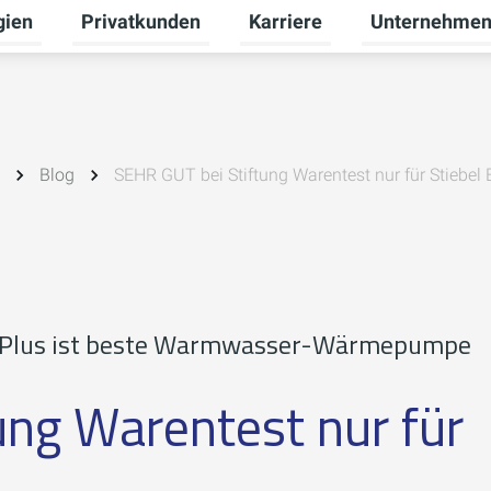
gien
Privatkunden
Karriere
Unternehme
Untermenü für Erneuerbare Energien umschalten
Untermenü für Privatkunden 
Untermenü für 
Blog
SEHR GUT bei Stiftung Warentest nur für Stiebel 
 Plus ist beste Warmwasser-Wärmepumpe
ung Warentest nur für