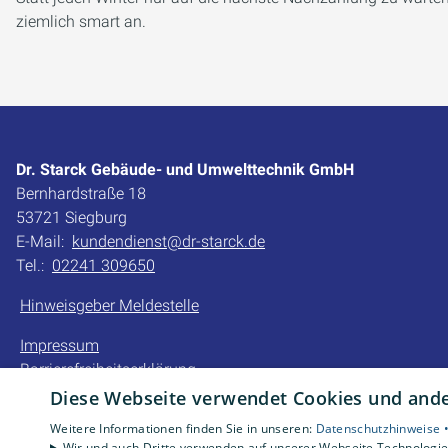
ziemlich smart an.
Dr. Starck Gebäude- und Umwelttechnik GmbH
Bernhardstraße 18
53721 Siegburg
E-Mail:
kundendienst@dr-starck.de
Tel.:
02241 309650
Hinweisgeber Meldestelle
Impressum
Barrierefreiheitserklärung
Datenschutzerklärung
Diese Webseite verwendet Cookies und ander
AGB
Weitere Informationen finden Sie in unseren:
Datenschutzhinweise 
Wir und auch Dritte verwenden auf unserer Webseite Technologien