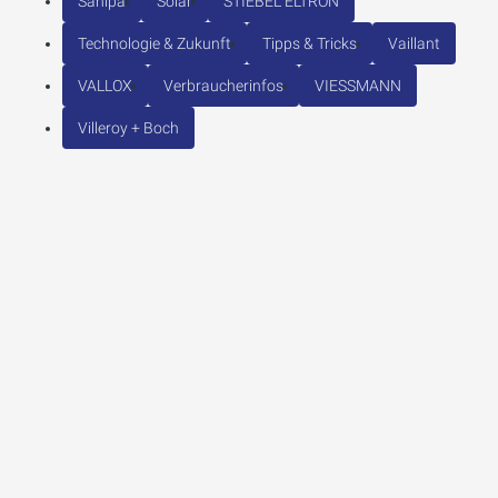
Sanipa
Solar
STIEBEL ELTRON
Technologie & Zukunft
Tipps & Tricks
Vaillant
VALLOX
Verbraucherinfos
VIESSMANN
Villeroy + Boch