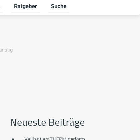
n
Ratgeber
Suche
umschalten
Karriere umschalten
Untermenü für Unternehmen umschalten
Untermenü für Ratgeber umschalten
ünstig
Neueste Beiträge
Vaillant aroTHERM perform