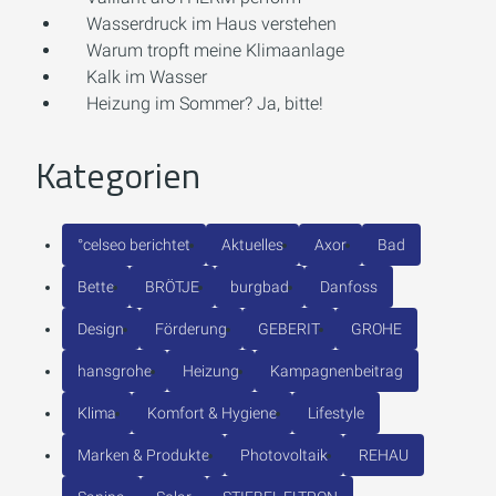
Wasserdruck im Haus verstehen
Warum tropft meine Klimaanlage
Kalk im Wasser
Heizung im Sommer? Ja, bitte!
Kategorien
°celseo berichtet
Aktuelles
Axor
Bad
Bette
BRÖTJE
burgbad
Danfoss
Design
Förderung
GEBERIT
GROHE
hansgrohe
Heizung
Kampagnenbeitrag
Klima
Komfort & Hygiene
Lifestyle
Marken & Produkte
Photovoltaik
REHAU