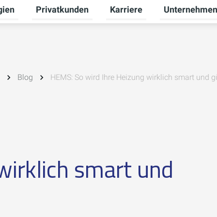
gien
Privatkunden
Karriere
Unternehme
Untermenü für Erneuerbare Energien umschalten
Untermenü für Privatkunden 
Untermenü für 
Blog
HEMS: So wird Ihre Heizung wirklich smart und g
wirklich smart und