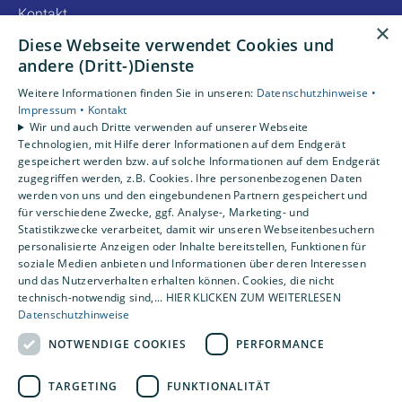
Kontakt
×
Diese Webseite verwendet Cookies und
Unsere Bewertungen
andere (Dritt-)Dienste
Weitere Informationen finden Sie in unseren:
Datenschutzhinweise •
4,2
Impressum •
Kontakt
Wir und auch Dritte verwenden auf unserer Webseite
Technologien, mit Hilfe derer Informationen auf dem Endgerät
gespeichert werden bzw. auf solche Informationen auf dem Endgerät
zugegriffen werden, z.B. Cookies. Ihre personenbezogenen Daten
werden von uns und den eingebundenen Partnern gespeichert und
für verschiedene Zwecke, ggf. Analyse-, Marketing- und
Statistikzwecke verarbeitet, damit wir unseren Webseitenbesuchern
personalisierte Anzeigen oder Inhalte bereitstellen, Funktionen für
soziale Medien anbieten und Informationen über deren Interessen
und das Nutzerverhalten erhalten können. Cookies, die nicht
technisch-notwendig sind,... HIER KLICKEN ZUM WEITERLESEN
Datenschutzhinweise
NOTWENDIGE COOKIES
PERFORMANCE
TARGETING
FUNKTIONALITÄT