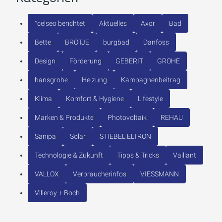
°celseo berichtet
Aktuelles
Axor
Bad
Bette
BRÖTJE
burgbad
Danfoss
Design
Förderung
GEBERIT
GROHE
hansgrohe
Heizung
Kampagnenbeitrag
Klima
Komfort & Hygiene
Lifestyle
Marken & Produkte
Photovoltaik
REHAU
Sanipa
Solar
STIEBEL ELTRON
Technologie & Zukunft
Tipps & Tricks
Vaillant
VALLOX
Verbraucherinfos
VIESSMANN
Villeroy + Boch