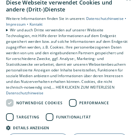
Diese Webseite verwendet Cookies und
Unsere Bewertungen
andere (Dritt-)Dienste
Weitere Informationen finden Sie in unseren:
Datenschutzhinweise •
4,2
Impressum •
Kontakt
Wir und auch Dritte verwenden auf unserer Webseite
Technologien, mit Hilfe derer Informationen auf dem Endgerät
gespeichert werden bzw. auf solche Informationen auf dem Endgerät
zugegriffen werden, z.B. Cookies. Ihre personenbezogenen Daten
werden von uns und den eingebundenen Partnern gespeichert und
für verschiedene Zwecke, ggf. Analyse-, Marketing- und
Statistikzwecke verarbeitet, damit wir unseren Webseitenbesuchern
personalisierte Anzeigen oder Inhalte bereitstellen, Funktionen für
soziale Medien anbieten und Informationen über deren Interessen
und das Nutzerverhalten erhalten können. Cookies, die nicht
technisch-notwendig sind,... HIER KLICKEN ZUM WEITERLESEN
Datenschutzhinweise
NOTWENDIGE COOKIES
PERFORMANCE
TARGETING
FUNKTIONALITÄT
DETAILS ANZEIGEN