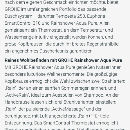
nach dem eigenen Geschmack einrichten möchte, bietet
GROHE im umfangreichen Portfolio das passende
Duschsystem – darunter Tempesta 250, Euphoria
SmartControl 310 und Rainshower Aqua Pure. Allen
gemeinsam: ein Thermostat, an dem Temperatur und
Wassermenge intuitiv eingestellt werden können, und
große Kopfbrausen, die durch ihr breites Regenstrahlbild
ein angenehmes Duscherlebnis garantieren.
Reines Wohlbefinden mit GROHE Rainshower Aqua Pure
Mit GROHE Rainshower Aqua Pure genießen Nutzer:innen
besonders luxuriöse Wellnessmomente. Die großzügige
Kopfbrause ermöglicht die Wahl zwischen zwei Strahlarten:
„Rain“, der an einen sanften Sommerregen erinnert, und
„ActiveRain“, ideal zum Ausspülen von Shampoo. An der
Handbrause lassen sich drei Strahlvarianten einstellen:
„Rain“, der pulsierende „ActiveMassage“ und der
beruhigende, mit Luft angereicherte „Rain+“ für tiefe
Entspannung. Das SmartControl Thermostat ermöglicht
über die gerändelten, versenkbaren Metallknöpfe neben der