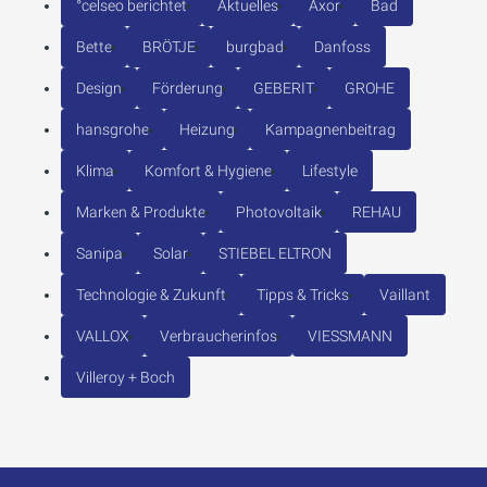
°celseo berichtet
Aktuelles
Axor
Bad
Bette
BRÖTJE
burgbad
Danfoss
Design
Förderung
GEBERIT
GROHE
hansgrohe
Heizung
Kampagnenbeitrag
Klima
Komfort & Hygiene
Lifestyle
Marken & Produkte
Photovoltaik
REHAU
Sanipa
Solar
STIEBEL ELTRON
Technologie & Zukunft
Tipps & Tricks
Vaillant
VALLOX
Verbraucherinfos
VIESSMANN
Villeroy + Boch