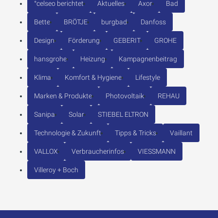
°celseo berichtet
Aktuelles
Axor
Bad
Bette
BRÖTJE
burgbad
Danfoss
Design
Förderung
GEBERIT
GROHE
hansgrohe
Heizung
Kampagnenbeitrag
Klima
Komfort & Hygiene
Lifestyle
Marken & Produkte
Photovoltaik
REHAU
Sanipa
Solar
STIEBEL ELTRON
Technologie & Zukunft
Tipps & Tricks
Vaillant
VALLOX
Verbraucherinfos
VIESSMANN
Villeroy + Boch