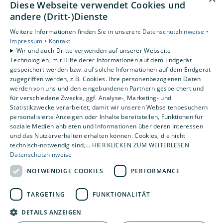
Diese Webseite verwendet Cookies und
Unsere Bewertungen
andere (Dritt-)Dienste
Weitere Informationen finden Sie in unseren:
Datenschutzhinweise •
4,2
Impressum •
Kontakt
Wir und auch Dritte verwenden auf unserer Webseite
Technologien, mit Hilfe derer Informationen auf dem Endgerät
gespeichert werden bzw. auf solche Informationen auf dem Endgerät
zugegriffen werden, z.B. Cookies. Ihre personenbezogenen Daten
werden von uns und den eingebundenen Partnern gespeichert und
für verschiedene Zwecke, ggf. Analyse-, Marketing- und
Statistikzwecke verarbeitet, damit wir unseren Webseitenbesuchern
personalisierte Anzeigen oder Inhalte bereitstellen, Funktionen für
soziale Medien anbieten und Informationen über deren Interessen
und das Nutzerverhalten erhalten können. Cookies, die nicht
technisch-notwendig sind,... HIER KLICKEN ZUM WEITERLESEN
Datenschutzhinweise
NOTWENDIGE COOKIES
PERFORMANCE
TARGETING
FUNKTIONALITÄT
DETAILS ANZEIGEN