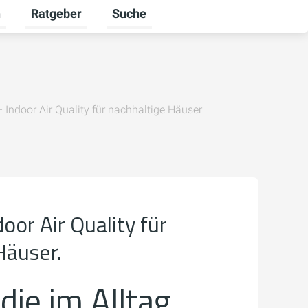
n
Ratgeber
Suche
umschalten
Karriere umschalten
Untermenü für Unternehmen umschalten
Untermenü für Ratgeber umschalten
Indoor Air Quality für nachhaltige Häuser
or Air Quality für
Häuser.
die im Alltag