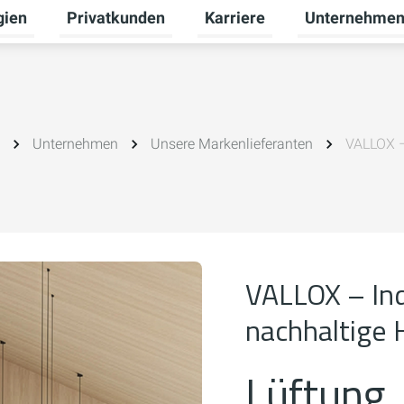
gien
Privatkunden
Karriere
Unternehme
Untermenü für Erneuerbare Energien umschalten
Untermenü für Privatkunden 
Untermenü für 
Unternehmen
Unsere Markenlieferanten
VALLOX – 
VALLOX – Indo
nachhaltige 
Lüftung, 