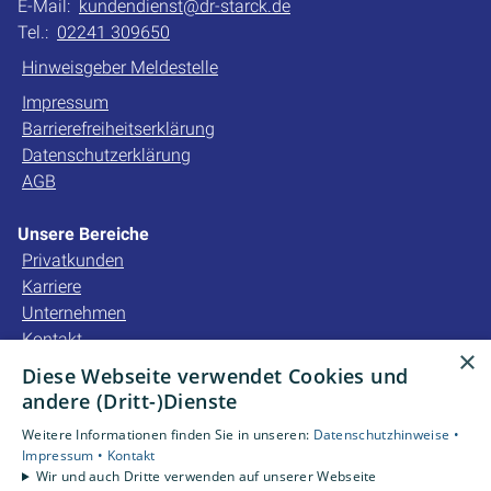
E-Mail:
kundendienst@dr-starck.de
Tel.:
02241 309650
Hinweisgeber Meldestelle
Impressum
Barrierefreiheitserklärung
Datenschutzerklärung
AGB
Unsere Bereiche
Privatkunden
Karriere
Unternehmen
Kontakt
×
Diese Webseite verwendet Cookies und
Unsere Bewertungen
andere (Dritt-)Dienste
Weitere Informationen finden Sie in unseren:
Datenschutzhinweise •
4,2
Impressum •
Kontakt
Wir und auch Dritte verwenden auf unserer Webseite