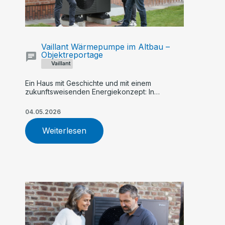
Vaillant Wärmepumpe im Altbau –
Objektreportage
Vaillant
Ein Haus mit Geschichte und mit einem
zukunftsweisenden Energiekonzept: In
Steinfeld heizt Familie große Holthaus hybrid
mit einer Kombination aus Wärmepumpe und
04.05.2026
Gas-Brennwertkessel
Weiterlesen