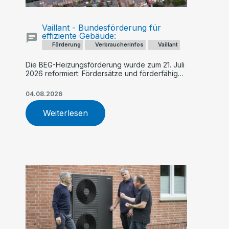
Vaillant - Bundesförderung für
effiziente Gebäude:
Förderung
Verbraucherinfos
Vaillant
Die BEG-Heizungsförderung wurde zum 21. Juli
2026 reformiert: Fördersätze und förderfähige
Kosten sinken künftig schrittweise, während
Geringverdiener und Familien stärker
04.08.2026
profitieren. Ein früher Antrag – etwa für eine
Vaillant Wärmepumpe – kann sich finanziell
Weiterlesen
lohnen.