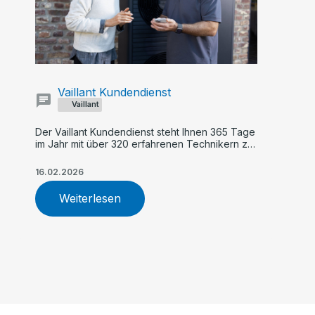
Vaillant Kundendienst
Vaillant
Der Vaillant Kundendienst steht Ihnen 365 Tage
im Jahr mit über 320 erfahrenen Technikern zur
Verfügung. Profitieren Sie von schneller Hilfe,
TÜV-zertifiziertem Service, zuverlässiger
16.02.2026
Wartung und fachgerechter Reparatur Ihrer
Heizungsanlage.
Weiterlesen